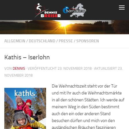
Zum Inhalt springen
ALLGEMEIN
/
DEUTSCHLAND
/
PRESSE
/
SPONSOREN
Kathis – Iserlohn
VON
DENNIS
· VERÖFFENTLICHT
23. NOVEMBER 2018
· AKTUALISIERT
23.
NOVEMBER 2018
Die Weihnachtszeit steht vor der Tür
und mit Ihr auch die Weihnachtsmärkte
in all den schönen Städten. Ich werde auf
meinem Weg in den Süden bestimmt
auch den ein oder anderen Stand
besuchen dürfen und mich von den
ausländischen Bräuchen faszinieren