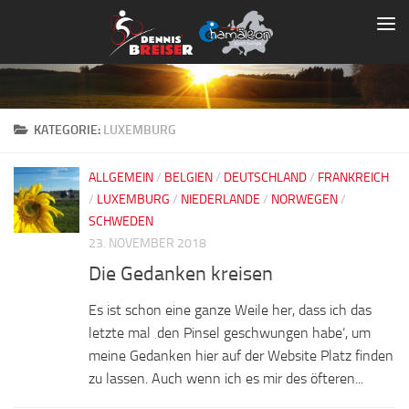
Zum Inhalt springen
KATEGORIE:
LUXEMBURG
ALLGEMEIN
/
BELGIEN
/
DEUTSCHLAND
/
FRANKREICH
/
LUXEMBURG
/
NIEDERLANDE
/
NORWEGEN
/
SCHWEDEN
23. NOVEMBER 2018
Die Gedanken kreisen
Es ist schon eine ganze Weile her, dass ich das
letzte mal ‚den Pinsel geschwungen habe‘, um
meine Gedanken hier auf der Website Platz finden
zu lassen. Auch wenn ich es mir des öfteren...