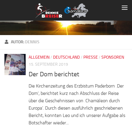
Zum Inhalt springen
AUTOR:
DENNIS
ALLGEMEIN
/
DEUTSCHLAND
/
PRESSE
/
SPONSOREN
15. SEPTEMBER 2019
Der Dom berichtet
Die Kirchenzeitung des Erzbistum Paderborn ‚Der
Dom‘, berichtet kurz nach Abschluss der Reise
über die Geschehnissen von ‚Chamäleon durch
Europa‘. Durch diesen ausführlich geschriebenen
Bericht, konnten Leo und ich unserer Aufgabe als
Botschafter wieder...