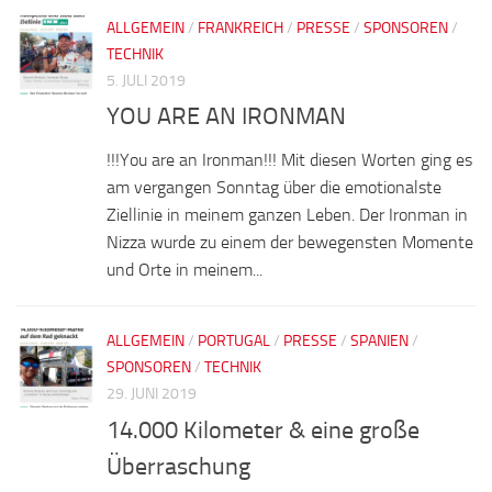
ALLGEMEIN
/
FRANKREICH
/
PRESSE
/
SPONSOREN
/
TECHNIK
5. JULI 2019
YOU ARE AN IRONMAN
!!!You are an Ironman!!! Mit diesen Worten ging es
am vergangen Sonntag über die emotionalste
Ziellinie in meinem ganzen Leben. Der Ironman in
Nizza wurde zu einem der bewegensten Momente
und Orte in meinem...
ALLGEMEIN
/
PORTUGAL
/
PRESSE
/
SPANIEN
/
SPONSOREN
/
TECHNIK
29. JUNI 2019
14.000 Kilometer & eine große
Überraschung