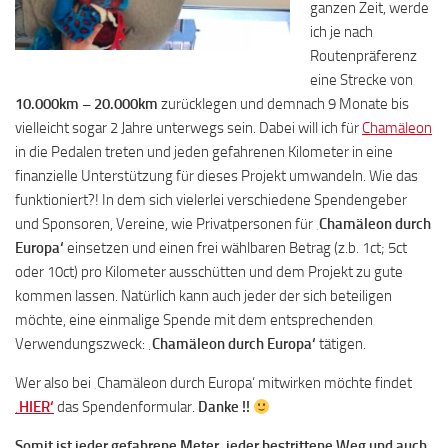
ganzen Zeit, werde
ich je nach
Routenpräferenz
eine Strecke von
10.000km – 20.000km
zurücklegen und demnach 9 Monate bis
vielleicht sogar 2 Jahre unterwegs sein. Dabei will ich für
Chamäleon
in die Pedalen treten und jeden gefahrenen Kilometer in eine
finanzielle Unterstützung für dieses Projekt umwandeln. Wie das
funktioniert?! In dem sich vielerlei verschiedene Spendengeber
und Sponsoren, Vereine, wie Privatpersonen für ‚
Cham
äleon durch
Europa‘
einsetzen und einen frei wählbaren Betrag (z.b. 1ct; 5ct
oder 10ct) pro Kilometer ausschütten und dem Projekt zu gute
kommen lassen. Natürlich kann auch jeder der sich beteiligen
möchte, eine einmalige Spende mit dem entsprechenden
Verwendungszweck:
‚
Chamäleon durch Europa‘
tätigen.
Wer also bei ‚Chamäleon durch Europa‘ mitwirken möchte findet
‚HIER‘
das Spendenformular.
Danke !!
Somit ist jeder gefahrene Meter, jeder bestrittene Weg und auch