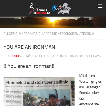
Zum Inhalt springen
ALLGEMEIN
/
FRANKREICH
/
PRESSE
/
SPONSOREN
/
TECHNIK
YOU ARE AN IRONMAN
VON
DENNIS
· VERÖFFENTLICHT
5. JULI 2019
· AKTUALISIERT
18. JULI 2019
!!!You are an Ironman!!!
Mit diesen
Worten ging es
am vergangen
Sonntag über
die
emotionalste