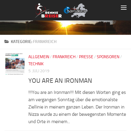
Zum Inhalt springen
KATEGORIE:
FRANKREICH
ALLGEMEIN
/
FRANKREICH
/
PRESSE
/
SPONSOREN
/
TECHNIK
5. JULI 2019
YOU ARE AN IRONMAN
!!!You are an Ironman!!! Mit diesen Worten ging es
am vergangen Sonntag über die emotionalste
Ziellinie in meinem ganzen Leben. Der Ironman in
Nizza wurde zu einem der bewegensten Momente
und Orte in meinem...