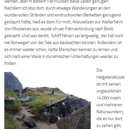
werden, aber in diesem Fall müssen diese Zeilen genügen.
Nachdem ich also dort, durch etwaige Wanderungen an den
wundervollen Stränden und eindrucksvollen Berketten genügend
gestaunt hatte, hieß es dann für mich, Anzusetzen zur Weiterfahrt.
Von Moskenes aus, wurde ich per Fährverbindung nach Bodö
gebracht. Und wer denkt: ‚Schiff fahren sei langweilig‘, der hat noch
nie Norwegen von der See aus beobachten können. Außerdem ist
es immer wieder schön, nette Menschen kennen zu lernen und
sich nach einer Weile in dynamischen Unterhaltungen wieder zu
finden.
Die
Helgelandküste
ist mit seinen
unglaublichen
14.000 Inseln
und mehreren
Naturwundern,
die es nur dort
zu sehen gibt,