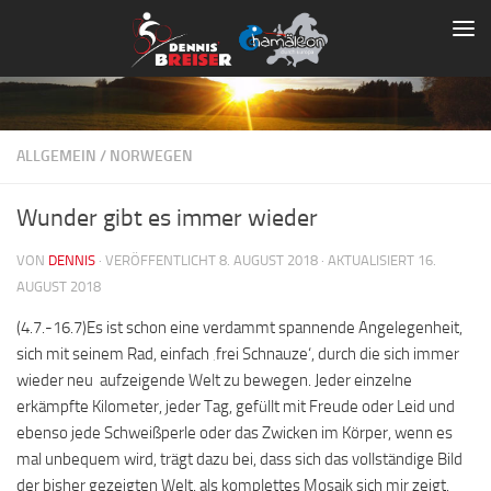
Zum Inhalt springen
ALLGEMEIN
/
NORWEGEN
Wunder gibt es immer wieder
VON
DENNIS
· VERÖFFENTLICHT
8. AUGUST 2018
· AKTUALISIERT
16.
AUGUST 2018
(4.7.-16.7)Es ist schon eine verdammt spannende Angelegenheit,
sich mit seinem Rad, einfach ‚frei Schnauze‘, durch die sich immer
wieder neu aufzeigende Welt zu bewegen. Jeder einzelne
erkämpfte Kilometer, jeder Tag, gefüllt mit Freude oder Leid und
ebenso jede Schweißperle oder das Zwicken im Körper, wenn es
mal unbequem wird, trägt dazu bei, dass sich das vollständige Bild
der bisher gezeigten Welt, als komplettes Mosaik sich mir zeigt.