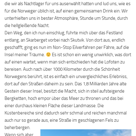
die wir als Nachtlager für uns auserwählt hatten und lud uns, wie es
für die Norweger üblich ist, auf einen gemeinsamen Drink ein. Wir
unterhielten uns in bester Atmosphäre, Stunde um Stunde, durch
die hellgleißende Nacht.
Den Weg, den ich nun einschlug, führte mich über das Festland
entlang, an Skarberget vorbei nach Skutvik. Von dort aus, endlich
geschafft, ging es nun im Non-Stop Eilverfahren per Fähre, auf die
Insel meiner Träume.
Es ist schon ein wenig unwirklich, was dort
auf einen wartet, wenn man sich entschieden hat die Lofoten zu
bereisen. Auch nach über 1000 Kilometer durch die Schönheit
Norwegens berührt, ist es einfach ein unvergleichliches Erlebniss,
dort auf den Straßen daheim zu sein. Das 1,8 Milliarden Jahre alte
Gestein dieser Insel, besitzt die Macht, sich in steil aufsteigende
Bergketten, hoch empor über das Meer zu thronen und das bei
einer durchaus kleinen Fläche dieser Landmasse. Die
Küstenbereiche sind dadurch sehr schmal und reichen manchmal
auch nur so gerade aus, eine Straße im geschlagenen Fels zu
beherbergen.
Wenn sich aber