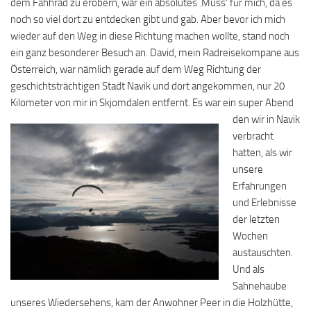
dem Fahhrad zu erobern, war ein absolutes ‚Muss‘ für mich, da es
noch so viel dort zu entdecken gibt und gab. Aber bevor ich mich
wieder auf den Weg in diese Richtung machen wollte, stand noch
ein ganz besonderer Besuch an. David, mein Radreisekompane aus
Österreich, war nämlich gerade auf dem Weg Richtung der
geschichtsträchtigen Stadt Navik und dort angekommen, nur 20
Kilometer von mir in Skjomdalen entfernt.
Es war ein super Abend
den wir in Navik
verbracht
hatten, als wir
unsere
Erfahrungen
und Erlebnisse
der letzten
Wochen
austauschten.
Und als
Sahnehaube
unseres Wiedersehens, kam der Anwohner Peer in die Holzhütte,