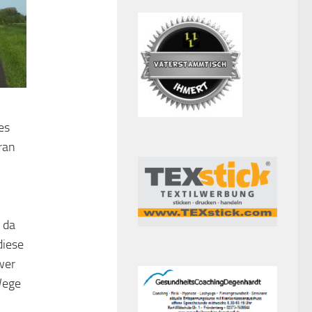
es
ran
h
 da
diese
wer
Wege