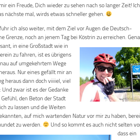
mir ein Freude, Dich wieder zu sehen nach so langer Zeit! Ich
as nächste mal, wirds etwas schneller gehen.
fuhr ich also weiter, mit dem Ziel vor Augen die Deutsch-
he Grenze, noch an jenem Tag bei Köstrin zu erreichen.
Gena
ssant, in eine Großstadt wie in
erein zu fahren, ist es übrigens
enau auf umgekehrtem Wege
heraus. Nur eines gefällt mir an
 heraus dann doch viiiiel, viel
.: Und zwar ist es der Gedanke
 Gefühl, den Beton der Stadt
sich zu lassen und die Weiten
ekannten, auf mich wartenden Natur vor mir zu haben, berei
kundet zu werden.
Und so kommt es auch nicht selten vor
dass ein