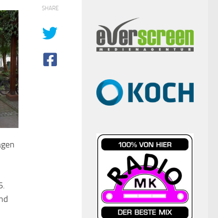
SHARE
agen
6.
und