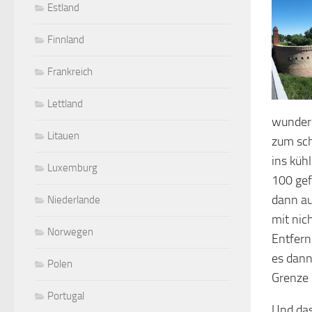
Estland
Finnland
Frankreich
Lettland
wunders
Litauen
zum sch
ins küh
Luxemburg
100 gef
dann au
Niederlande
mit nic
Norwegen
Entfern
es dann
Polen
Grenze 
Portugal
Und das