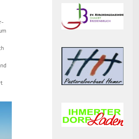
r-
aum
ch
und
t