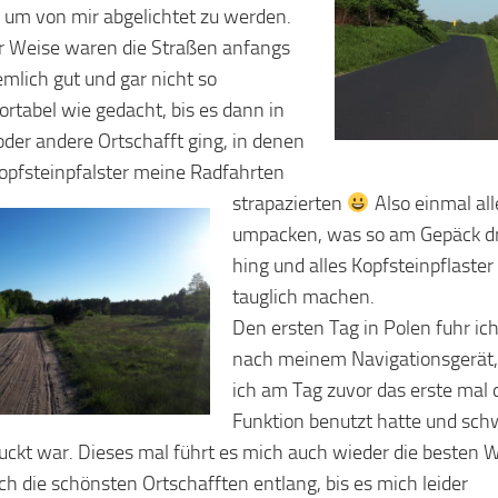
 um von mir abgelichtet zu werden.
r Weise waren die Straßen anfangs
emlich gut und gar nicht so
rtabel wie gedacht, bis es dann in
 oder andere Ortschafft ging, in denen
opfsteinpfalster meine Radfahrten
strapazierten
Also einmal all
umpacken, was so am Gepäck d
hing und alles Kopfsteinpflaster
tauglich machen.
Den ersten Tag in Polen fuhr ic
nach meinem Navigationsgerät,
ich am Tag zuvor das erste mal 
Funktion benutzt hatte und sch
uckt war. Dieses mal führt es mich auch wieder die besten 
ch die schönsten Ortschafften entlang, bis es mich leider