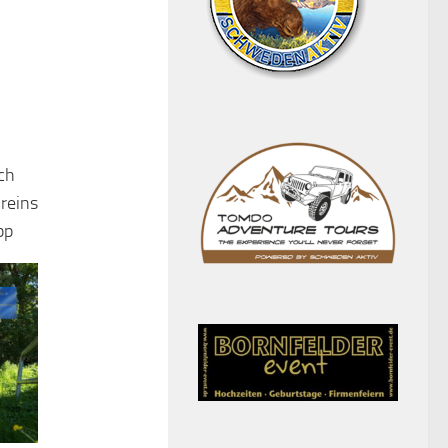
ch
reins
pp