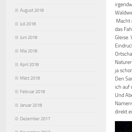
irgendw
August 2018
Waldweg
‚Macht 
Juli 2018
das Fah
Gleise.
Juni 2018
Eindruc
Mai 2018
Ortscha
Naturer
April 2018
ja scho
März 2018
Den San
ich auf
Februar 2018
Und Abe
Namens
Januar 2018
direkt 
Dezember 2017