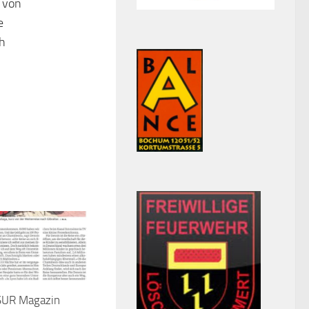
 von
e
h
SUR Magazin