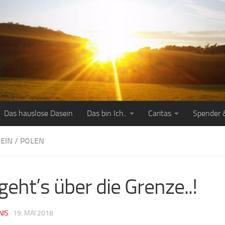
Das hauslose Dasein
Das bin Ich..
Caritas
Spender 
EIN
/
POLEN
geht’s über die Grenze..!
NIS
·
19. MAI 2018