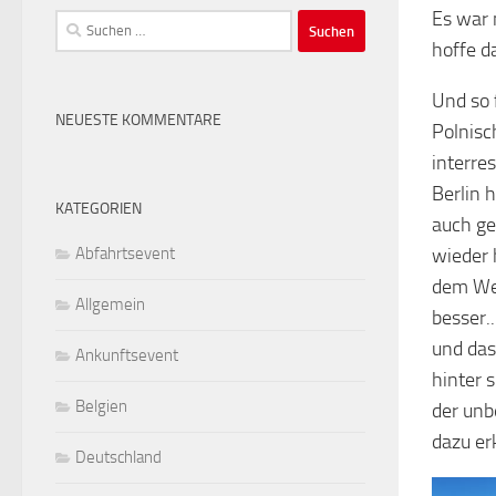
Es war 
Suchen
hoffe d
nach:
Und so 
NEUESTE KOMMENTARE
Polnisc
interre
Berlin h
KATEGORIEN
auch g
Abfahrtsevent
wieder 
dem Weg
Allgemein
besser.
und das
Ankunftsevent
hinter 
Belgien
der unb
dazu er
Deutschland