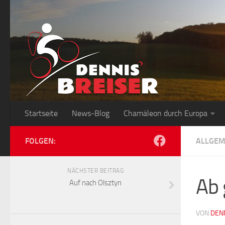
Zum Inhalt springen
Startseite
News-Blog
Chamäleon durch Europa
FOLGEN:
ALLGEM
NÄCHSTER BEITRAG
Ab 
Auf nach Olsztyn
VON
DEN