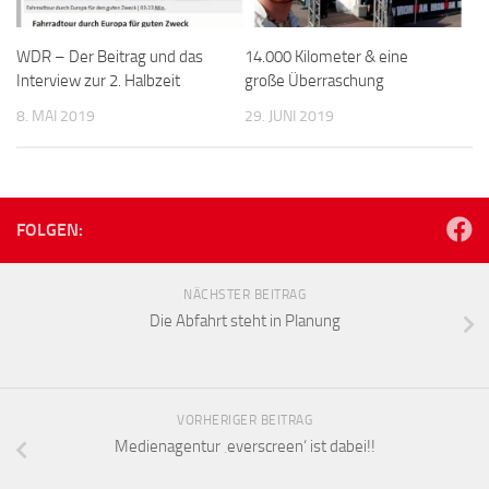
WDR – Der Beitrag und das
14.000 Kilometer & eine
Interview zur 2. Halbzeit
große Überraschung
8. MAI 2019
29. JUNI 2019
FOLGEN:
NÄCHSTER BEITRAG
Die Abfahrt steht in Planung
VORHERIGER BEITRAG
Medienagentur ‚everscreen‘ ist dabei!!