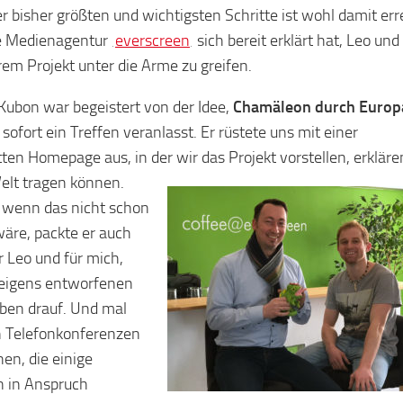
er bisher größten und wichtigsten Schritte ist wohl damit err
e Medienagentur ‚
everscreen
‚ sich bereit erklärt hat, Leo und
rem Projekt unter die Arme zu greifen.
Kubon war begeistert von der Idee,
Chamäleon durch Europ
sofort ein Treffen veranlasst. Er rüstete uns mit einer
ten Homepage aus, in der wir das Projekt vorstellen, erklär
Welt tragen können.
 wenn das nicht schon
äre, packte er auch
r Leo und für mich,
eigens entworfenen
ben drauf. Und mal
 Telefonkonferenzen
en, die einige
 in Anspruch