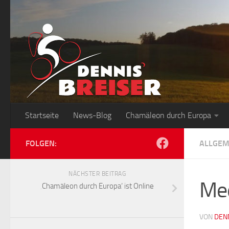
Zum Inhalt springen
Startseite
News-Blog
Chamäleon durch Europa
FOLGEN:
ALLGEM
NÄCHSTER BEITRAG
Med
‚Chamäleon durch Europa‘ ist Online
VON
DEN