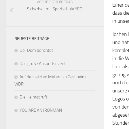
VORHERIGER BEITRAG
Einer d
Sicherheit mit Sportschule YEO
dass di
in unse
Jochen 
NEUESTE BEITRÄGE
und hat 
komplet
Der Dom berichtet
in die 
Das große Ankunftsevent
Und als
genug w
Auf den letzten Metern zu Gast beim
noch fü
WDR
unsere 
Die Heimat ruft
Logos o
von den
YOU ARE AN IRONMAN
abgeseh
Stunden