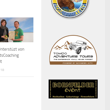
Unterstüzt von
tsCoaching
t
018