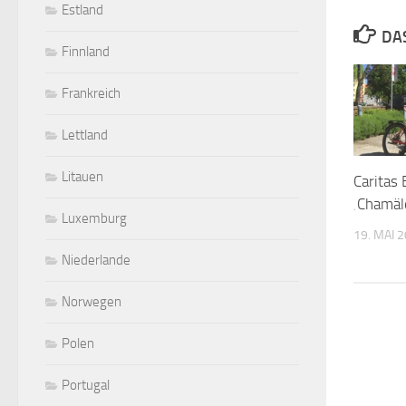
Estland
DA
Finnland
Frankreich
Lettland
Litauen
Caritas 
‚Chamäl
Luxemburg
19. MAI 
Niederlande
Norwegen
Polen
Portugal