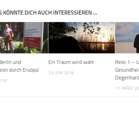
S KÖNNTE DICH AUCH INTERESSIEREN …
Berlin und
Ein Traum wird wahr
Reiki 1 – 
eon durch Eruopa‘
Gesundhei
23. JUNI 2018
Degenhard
2018
11. MÄRZ 2