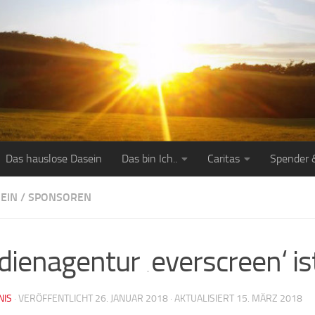
Das hauslose Dasein
Das bin Ich..
Caritas
Spender 
EIN
/
SPONSOREN
ienagentur ‚everscreen‘ ist
NIS
· VERÖFFENTLICHT
26. JANUAR 2018
· AKTUALISIERT
15. MÄRZ 2018