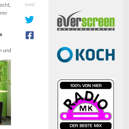
eicht,
SHARE
 mir
a
en und