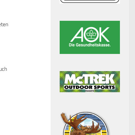
eten
Euch