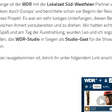
ange ist der
WDR
mit der
Lokalzeit Süd-Westfalen
Partner 
eon durch Europa‘ und berichtete schon vor Beginn der Rei
eses Projekt. Es war ein sehr lustiges Unterfangen, diesen Be
ischen Ihmert vorzubereiten und zu drehen. Wir hatten echt
paß und am Tag der Ausstrahlung, wurden Leo und ich sog
den, das
WDR-Studio
in Siegen als
Studio-Gast
für die Sho
en.
ei rausgekommen ist, könnt ihr unter folgendem Link ansc