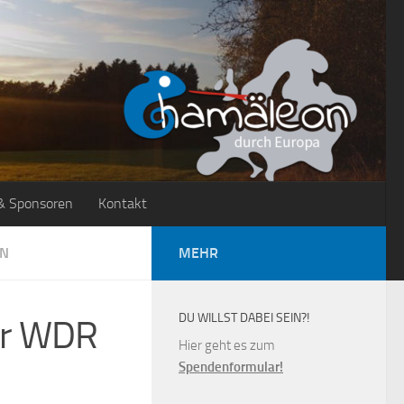
& Sponsoren
Kontakt
N
MEHR
DU WILLST DABEI SEIN?!
er WDR
Hier geht es zum
Spendenformular!