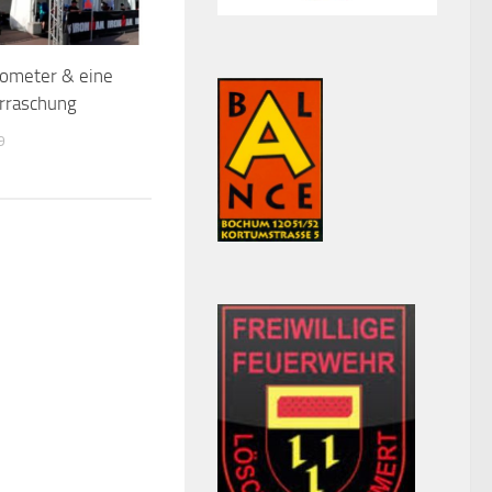
lometer & eine
rraschung
9