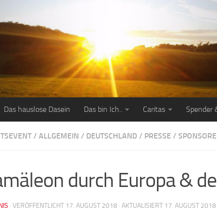
Das hauslose Dasein
Das bin Ich..
Caritas
Spender 
TSEVENT
/
ALLGEMEIN
/
DEUTSCHLAND
/
PRESSE
/
SPONSORE
mäleon durch Europa & d
NIS
· VERÖFFENTLICHT
17. AUGUST 2018
· AKTUALISIERT
17. AUGUST 2018