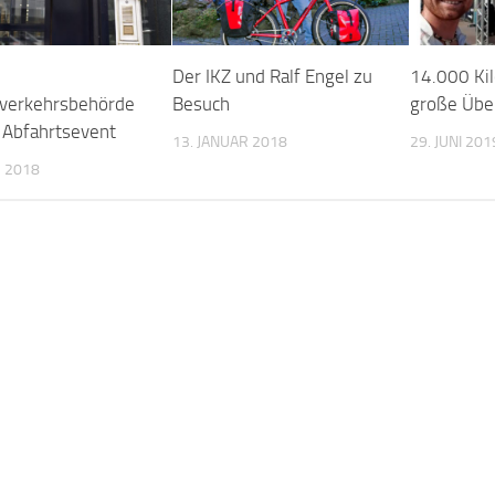
Der IKZ und Ralf Engel zu
14.000 Ki
verkehrsbehörde
Besuch
große Übe
 Abfahrtsevent
13. JANUAR 2018
29. JUNI 201
 2018