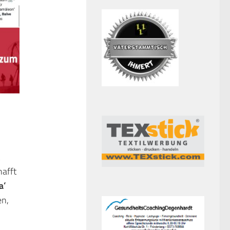
hafft
a‘
en,