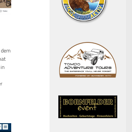
t dem
nat
 in
r