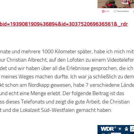
fbid=1939081909436894&id=303752069636561&_rdr
nate und mehrere 1000 Kilometer später, habe ich mich mi
ur Christian Albrecht, auf den Lofoten zu einem Videotelefo
det und wir haben über all die Erlebnisse gesprochen, die ich
t meines Weges machen durfte. Ich war ja schließlich zu dem
kt schon am Nordkapp gewesen, habe 7 verschiedene Lände
 und echt eine Menge erlebt. Der folgende Beitrag ist das
s dieses Telefonats und zeigt die gute Arbeit, die Christian
t und die Lokalzeit Süd-Westfalen gemacht haben: