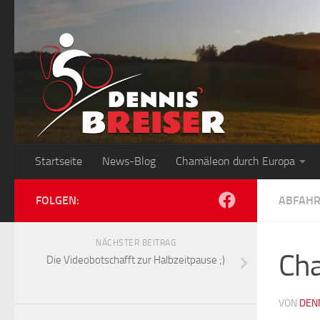
Zum Inhalt springen
Startseite
News-Blog
Chamäleon durch Europa
FOLGEN:
ABFAHR
NÄCHSTER BEITRAG
Cha
Die Videobotschafft zur Halbzeitpause ;)
VON
DEN