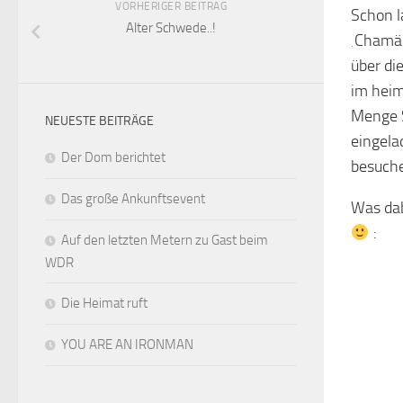
VORHERIGER BEITRAG
Schon l
Alter Schwede..!
‚Chamäl
über di
im heim
Menge S
NEUESTE BEITRÄGE
eingela
Der Dom berichtet
besuch
Das große Ankunftsevent
Was dab
:
Auf den letzten Metern zu Gast beim
WDR
Die Heimat ruft
YOU ARE AN IRONMAN