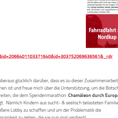
fbid=2066401103371640&id=303752069636561&_rdr
 überaus glücklich darüber, dass es zu dieser Zusammenarbeit
n ist und freue mich über die Unterstützung, um die Botsc
reiten, die dem Spendenmarathon
‚Chamäleon durch Europ
egt. Nämlich Kindern aus sucht- & seelisch belasteten Famili
ößere Lobby zu schaffen und um der Problematik die
samkeit zu geben, die sie nun mal verdient!