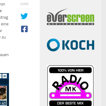
von
SHARE
se
itrag
 eine
ar
w zu
hauen