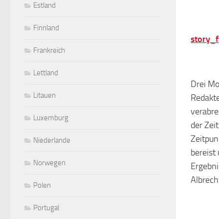
Estland
Finnland
story_
Frankreich
Lettland
Drei Mo
Litauen
Redakte
verabre
Luxemburg
der Zei
Zeitpun
Niederlande
bereist
Norwegen
Ergebnis
Albrech
Polen
Portugal