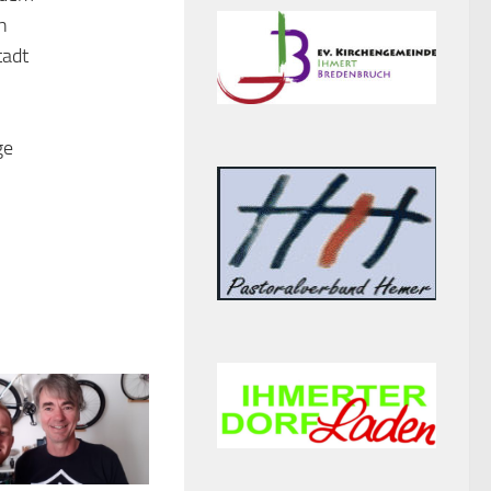
h
tadt
ge