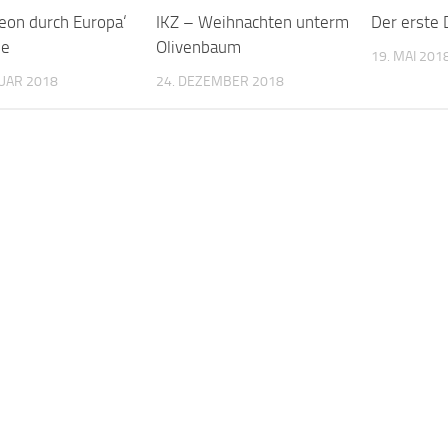
eon durch Europa‘
IKZ – Weihnachten unterm
Der erste 
ne
Olivenbaum
19. MAI 201
UAR 2018
24. DEZEMBER 2018