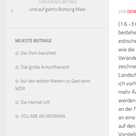
VORHERIGER BEITRAG
Und auf geht’s Richtung Meer
VON
DEN
(1.6.-3
bestehe
estisch
NEUESTE BEITRÄGE
wie die
Der Dom berichtet
Veränd
zeichne
Das große Ankunftsevent
Landsch
Auf den letzten Metern zu Gast beim
ich vor
WDR
mehr ÄÄ
werden.
Die Heimat ruft
an der 
YOU ARE AN IRONMAN
an eine
auf den
Vorstel