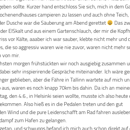
geben sollte. Kurzer hand entschloss Sie sich, mich in dem G
ochenendhauses campieren zu lassen und auch ohne Teich, 
er Dusche war die Säuberung am Abend gerettet
Das zw
ider EISkalt und aus einem Gartenschlauch, der mir die Kopf
riss vor Kälte, aaaber ich war sauber, klebte nicht mehr und 
s, die so aggressiv waren wie nie zuvor, waren nicht mehr s
 von mir.
hsten morgen frühstückten wir noch ausgiebig zusammen 
dabei sehr inspierirende Gespräche miteinander. Ich wäre ge
nger geblieben, aber die Fähre in Tallinn wartete auf mich u
 aus, waren es noch knapp 70km bis dahin. Da ich an mein
ag, den 4.6., in Helsinki seien wollte, musste ich also heute
bekommen. Also hieß es in die Pedalen treten und den gut
en Wind und die pure Leidenschafft am Rad fahren auslebe
ldampf zum Hafen zu gelangen.
getan, und schwupps befand ich mich auch schon direkt auf