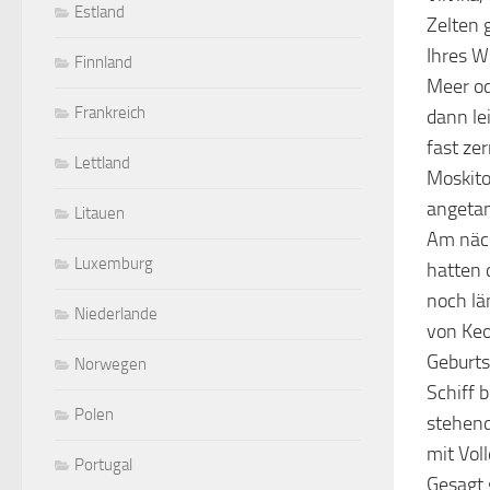
Estland
Zelten 
Ihres W
Finnland
Meer od
Frankreich
dann le
fast zer
Lettland
Moskito
angetan
Litauen
Am näc
Luxemburg
hatten 
noch lä
Niederlande
von Keo
Geburtst
Norwegen
Schiff 
Polen
stehend
mit Vol
Portugal
Gesagt 