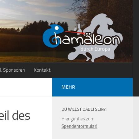
& Sponsoren
Kontakt
MEHR
DU WILLST DABEI SEIN?!
eil des
Hier geht es zum
Spendenformular!