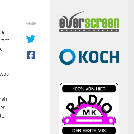
SHARE
ie
kant
te
 was
 nah
der
te