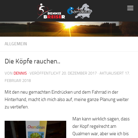
Zum Inhalt springen
ALLGEMEIN
Die Köpfe rauchen..
VON
DENNIS
· VERÖFFENTLICHT
20. DEZEMBER 2017
· AKTUALISIERT
17.
FEBRUAR 2018
Mit den neu gemachten Eindrücken und dem Fahrrad in der
Hinterhand, macht ich mich also auf, meine ganze Planung weiter
zu vertiefen.
Man kann wirklich sagen, dass
der Kopf regelrecht am
Qualmen war, aber wie ich bis